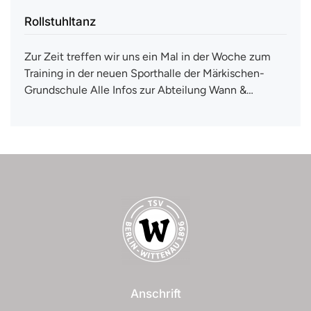
Rollstuhltanz
Gesundheitssport
Gewaltprävention
Zur Zeit treffen wir uns ein Mal in der Woche zum
Training in der neuen Sporthalle der Märkischen-
Jiu-Jitsu
Grundschule Alle Infos zur Abteilung Wann &…
Leichtathletik
Majoretten
Milchzahnathleten
Reha-Sport
Rollstuhltanz
Schwimmen
Anschrift
Sport im Park