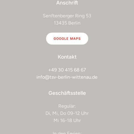
Anschrift
Majoretten
Senftenberger Ring 53
Milchzahnathleten
13435 Berlin
Reha-Sport
GOOGLE MAPS
Rollstuhltanz
Kontakt
Schwimmen
+49 30 415 68 67
Sport im Park
info@tsv-berlin-wittenau.de
Tischtennis
Geschäftsstelle
Tretroller fahren
Regulär:
Di, Mi, Do 09-12 Uhr
Turnen
Mi 16-18 Uhr
Volleyball
In den Ferien: