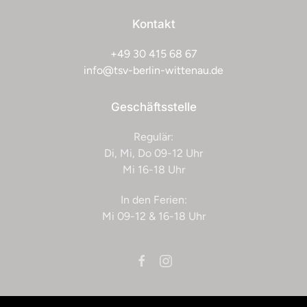
Kontakt
+49 30 415 68 67
info@tsv-berlin-wittenau.de
Geschäftsstelle
Regulär:
Di, Mi, Do 09-12 Uhr
Mi 16-18 Uhr
In den Ferien:
Mi 09-12 & 16-18 Uhr