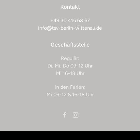
Kontakt
+49 30 415 68 67
info@tsv-berlin-wittenau.de
Geschäftsstelle
Regulär:
Di, Mi, Do 09-12 Uhr
Mi 16-18 Uhr
In den Ferien:
Mi 09-12 & 16-18 Uhr