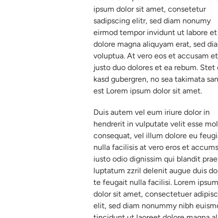
ipsum dolor sit amet, consetetur
sadipscing elitr, sed diam nonumy
eirmod tempor invidunt ut labore et
dolore magna aliquyam erat, sed di
voluptua. At vero eos et accusam et
justo duo dolores et ea rebum. Stet 
kasd gubergren, no sea takimata sa
est Lorem ipsum dolor sit amet.
Duis autem vel eum iriure dolor in
hendrerit in vulputate velit esse mo
consequat, vel illum dolore eu feugi
nulla facilisis at vero eros et accum
iusto odio dignissim qui blandit pra
luptatum zzril delenit augue duis do
te feugait nulla facilisi. Lorem ipsu
dolor sit amet, consectetuer adipis
elit, sed diam nonummy nibh euism
tincidunt ut laoreet dolore magna al