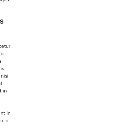
s
tetur
por
a
is
nisi
t.
t in
u
nt in
m id