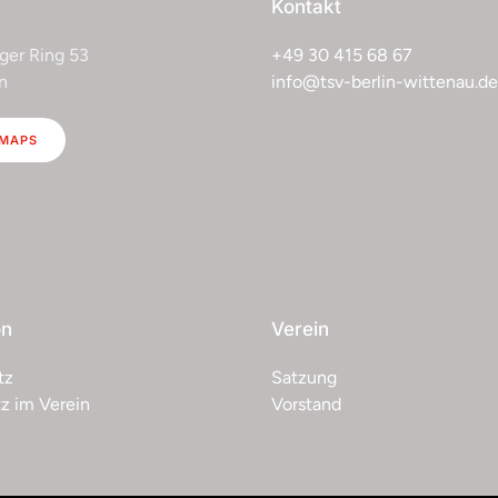
Kontakt
ger Ring 53
+49 30 415 68 67
n
info@tsv-berlin-wittenau.de
 MAPS
on
Verein
tz
Satzung
z im Verein
Vorstand