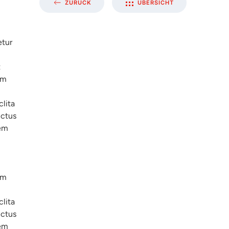
w
ZURÜCK
ÜBERSICHT
etur
t
am
clita
nctus
rem
am
clita
nctus
rem