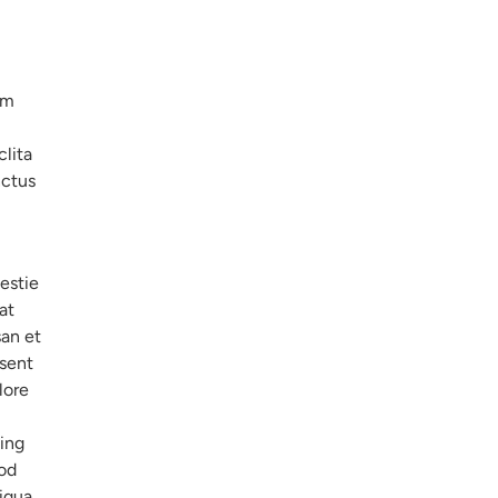
am
clita
nctus
lestie
at
san et
esent
lore
m
cing
od
iqua.