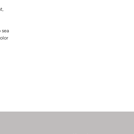
t,
o sea
olor