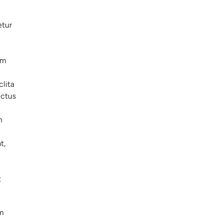
etur
am
clita
nctus
m
t,
t
am