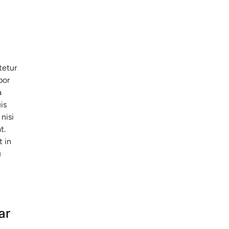
tetur
por
a
is
nisi
t.
t in
u
ar