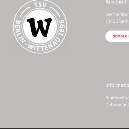
Anschrift
Senftenber
13435 Berli
GOOGLE
Informati
Kinderschu
Datenschut