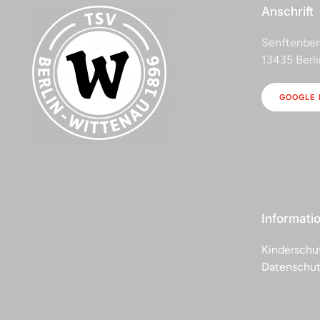
Anschrift
Senftenber
13435 Berli
GOOGLE
Informati
Kinderschu
Datenschut