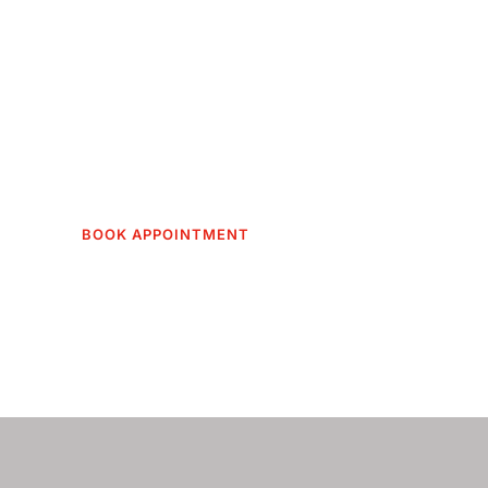
“The first dental off
I actually like going 
Get in touch to make an appointment t
BOOK APPOINTMENT