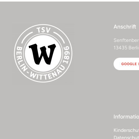
Anschrift
Senftenber
13435 Berli
GOOGLE
Informati
Kinderschu
Datenschut